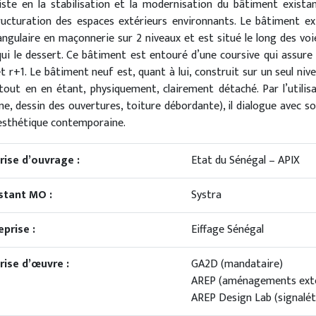
iste en la stabilisation et la modernisation du bâtiment existan
ructuration des espaces extérieurs environnants. Le bâtiment ex
angulaire en maçonnerie sur 2 niveaux et est situé le long des voie
qui le dessert. Ce bâtiment est entouré d’une coursive qui assure 
et r+1. Le bâtiment neuf est, quant à lui, construit sur un seul niv
 tout en en étant, physiquement, clairement détaché. Par l’utili
me, dessin des ouvertures, toiture débordante), il dialogue avec
esthétique contemporaine.
rise d’ouvrage :
Etat du Sénégal – APIX
stant MO :
Systra
eprise :
Eiffage Sénégal
rise d’œuvre :
GA2D (mandataire)
AREP (aménagements exté
AREP Design Lab (signalét