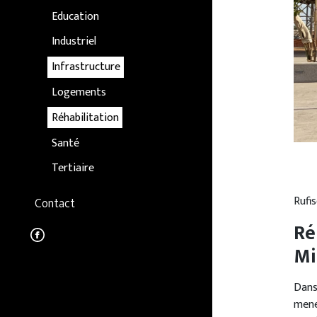
Education
Industriel
Infrastructure
Logements
Réhabilitation
Santé
Tertiaire
Rufi
Contact
Ré
Mi
Dans
mene