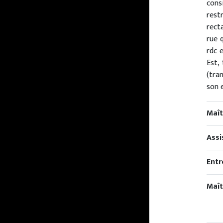
cons
rest
rect
rue 
rdc 
Est,
(tra
son 
Maît
Assi
Entr
Maît