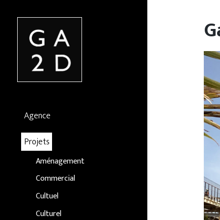
to
conten
G
Agence
Projets
Aménagement
Commercial
Cultuel
Culturel