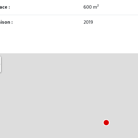
ace :
600 m²
aison :
2019