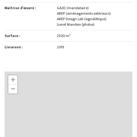
Maîtrise d’œuvre :
GA2D (mandataire)
AREP (aménagements extérieurs)
AREP Design Lab (signalétique)
Lionel Mandeix (photos)
Surface :
2500 m²
Livraison :
2019
+
−